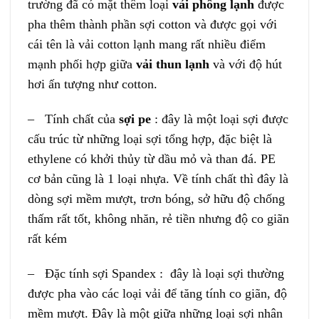
trường đã có mặt thêm loại
vải phông lạnh
được
pha thêm thành phần sợi cotton và được gọi với
cái tên là vải cotton lạnh mang rất nhiều điểm
mạnh phối hợp giữa
vải thun lạnh
và với độ hút
hơi ấn tượng như cotton.
– Tính chất của
sợi pe
: đây là một loại sợi được
cấu trúc từ những loại sợi tổng hợp, đặc biệt là
ethylene có khởi thủy từ dầu mỏ và than đá. PE
cơ bản cũng là 1 loại nhựa. Về tính chất thì đây là
dòng sợi mềm mượt, trơn bóng, sở hữu độ chống
thấm rất tốt, không nhăn, rẻ tiền nhưng độ co giãn
rất kém
– Đặc tính sợi Spandex : đây là loại sợi thường
được pha vào các loại vải để tăng tính co giãn, độ
mềm mượt. Đây là một giữa những loại sợi nhân