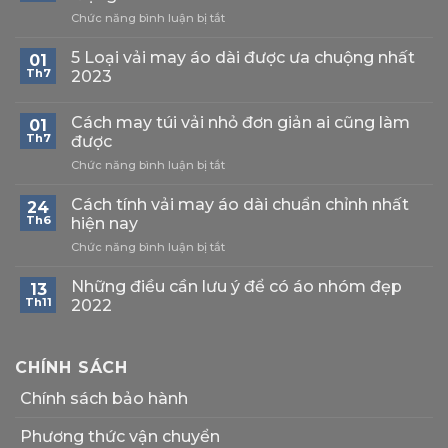
ở
Chức năng bình luận bị tắt
399+
Mẫu
5 Loại vải may áo dài được ưa chuộng nhất
01
áo
Th7
2023
thun
đồng
phục
Cách may túi vải nhỏ đơn giản ai cũng làm
01
đẹp
Th7
được
chất
ở
Chức năng bình luận bị tắt
lượng
Cách
2023
may
Cách tính vải may áo dài chuẩn chỉnh nhất
24
túi
Th6
hiện nay
vải
ở
Chức năng bình luận bị tắt
nhỏ
Cách
đơn
tính
giản
Những điều cần lưu ý để có áo nhóm đẹp
13
vải
ai
Th11
2022
may
cũng
áo
làm
dài
được
CHÍNH SÁCH
chuẩn
chỉnh
Chính sách bảo hành
nhất
hiện
nay
Phương thức vận chuyển