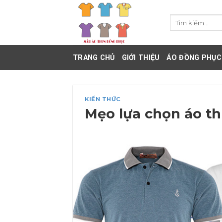
Skip
to
Tìm
kiếm:
content
TRANG CHỦ
GIỚI THIỆU
ÁO ĐỒNG PHỤC
KIẾN THỨC
Mẹo lựa chọn áo t