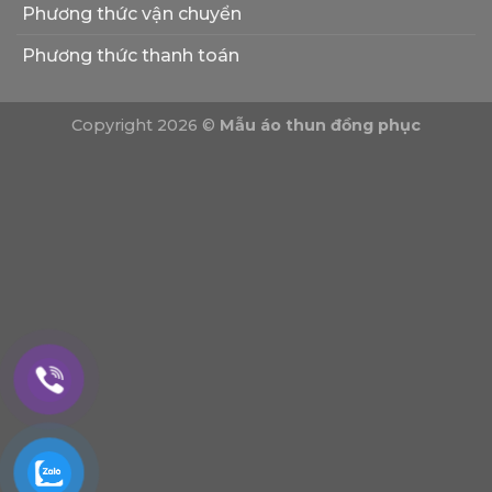
nay
Phương thức vận chuyển
Phương thức thanh toán
Copyright 2026 ©
Mẫu áo thun đồng phục