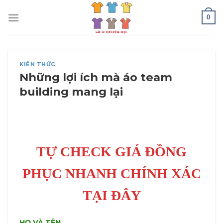
Skip
0
to
content
KIẾN THỨC
Những lợi ích mà áo team
building mang lại
TỰ CHECK GIÁ ĐỒNG
PHỤC NHANH CHÍNH XÁC
TẠI ĐÂY
HỌ VÀ TÊN