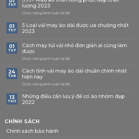
01
Th7
lượng 2023
ở
Chức năng bình luận bị tắt
399+
Mẫu
5 Loại vải may áo dài được ưa chuộng nhất
01
áo
Th7
2023
thun
đồng
phục
Cách may túi vải nhỏ đơn giản ai cũng làm
01
đẹp
Th7
được
chất
ở
Chức năng bình luận bị tắt
lượng
Cách
2023
may
Cách tính vải may áo dài chuẩn chỉnh nhất
24
túi
Th6
hiện nay
vải
ở
Chức năng bình luận bị tắt
nhỏ
Cách
đơn
tính
giản
Những điều cần lưu ý để có áo nhóm đẹp
13
vải
ai
Th11
2022
may
cũng
áo
làm
dài
được
CHÍNH SÁCH
chuẩn
chỉnh
Chính sách bảo hành
nhất
hiện